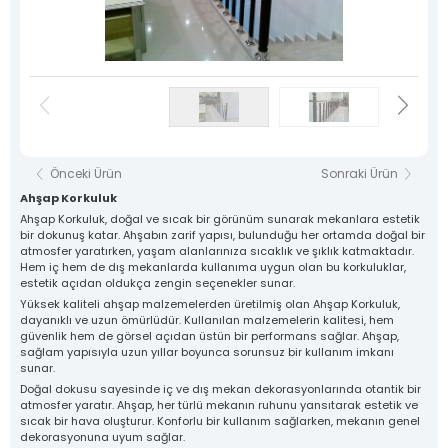
Whatsapp Hattı
Konum
0 545 234 31 97
Sineklik Sistemleri
Kış Bahçe Kapama
Giyotin Cam Balkon
Alüminyum
Pleksi Korkuluklar
Krom Korkuluklar
Cam Korkuluklar
Korkuluklar
Tüm Ürünler
İletişim
Önceki Ürün
Sonraki Ürün
Ahşap Korkuluk
Cam Balkon
Alüminyum
Alüminyum
Pvc Doğramalar
Ahşap Korkuluk, doğal ve sıcak bir görünüm sunarak mekanlara estetik
Sistemleri
Doğramalar
Cepheler
bir dokunuş katar. Ahşabın zarif yapısı, bulunduğu her ortamda doğal bir
atmosfer yaratırken, yaşam alanlarınıza sıcaklık ve şıklık katmaktadır.
Hem iç hem de dış mekanlarda kullanıma uygun olan bu korkuluklar,
estetik açıdan oldukça zengin seçenekler sunar.
Yüksek kaliteli ahşap malzemelerden üretilmiş olan Ahşap Korkuluk,
Duşakabin
Sineklik Sistemleri
Kış Bahçe Kapama
Giyotin Cam Balkon
Sistemleri
dayanıklı ve uzun ömürlüdür. Kullanılan malzemelerin kalitesi, hem
güvenlik hem de görsel açıdan üstün bir performans sağlar. Ahşap,
sağlam yapısıyla uzun yıllar boyunca sorunsuz bir kullanım imkanı
sunar.
Tüm hakkı saklıdır. Sitemizde kullanılan tüm içerik ve görseller
OLC Yapı Alüminyum’a ait olup izinsiz kullanımı hukuki yaptırıma tabidir.
Doğal dokusu sayesinde iç ve dış mekan dekorasyonlarında otantik bir
atmosfer yaratır. Ahşap, her türlü mekanın ruhunu yansıtarak estetik ve
sıcak bir hava oluşturur. Konforlu bir kullanım sağlarken, mekanın genel
dekorasyonuna uyum sağlar.