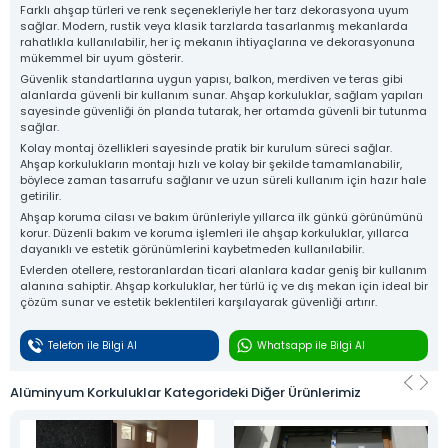
Farklı ahşap türleri ve renk seçenekleriyle her tarz dekorasyona uyum
sağlar. Modern, rustik veya klasik tarzlarda tasarlanmış mekanlarda
rahatlıkla kullanılabilir, her iç mekanın ihtiyaçlarına ve dekorasyonuna
mükemmel bir uyum gösterir.
Güvenlik standartlarına uygun yapısı, balkon, merdiven ve teras gibi
alanlarda güvenli bir kullanım sunar. Ahşap korkuluklar, sağlam yapıları
sayesinde güvenliği ön planda tutarak, her ortamda güvenli bir tutunma
sağlar.
Kolay montaj özellikleri sayesinde pratik bir kurulum süreci sağlar.
Ahşap korkulukların montajı hızlı ve kolay bir şekilde tamamlanabilir,
böylece zaman tasarrufu sağlanır ve uzun süreli kullanım için hazır hale
getirilir.
Ahşap koruma cilası ve bakım ürünleriyle yıllarca ilk günkü görünümünü
korur. Düzenli bakım ve koruma işlemleri ile ahşap korkuluklar, yıllarca
dayanıklı ve estetik görünümlerini kaybetmeden kullanılabilir.
Evlerden otellere, restoranlardan ticari alanlara kadar geniş bir kullanım
alanına sahiptir. Ahşap korkuluklar, her türlü iç ve dış mekan için ideal bir
çözüm sunar ve estetik beklentileri karşılayarak güvenliği artırır.
Telefon ile Bilgi Al
Whatsapp ile Bilgi Al
Alüminyum Korkuluklar Kategorideki Diğer Ürünlerimiz